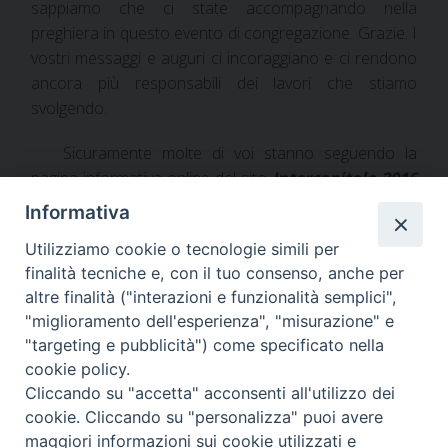
sappiamo che ci state accompagnando nella
preghiera in questo evento di congregazione. Grazie. I
vostri messaggi e auguri ci incoraggiano e ci rendono
ancora più responsabili dei lavori che stiamo
svolgendo.
Sicuramente molte di voi stanno seguendo la
pagina informativa online del sito
Intercapitolo 2016
(in www.paoline.org
).
Qui è possibile trovare notizie
Informativa
sui passi di ogni giorno e le foto dei momenti dei nostri
Utilizziamo cookie o tecnologie simili per
lavori.
Continue reading
»
finalità tecniche e, con il tuo consenso, anche per
altre finalità ("interazioni e funzionalità semplici",
"miglioramento dell'esperienza", "misurazione" e
"targeting e pubblicità") come specificato nella
cookie policy.
«
Older posts
P
Cliccando su "accetta" acconsenti all'utilizzo dei
cookie. Cliccando su "personalizza" puoi avere
o
maggiori informazioni sui cookie utilizzati e