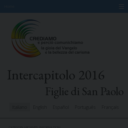
Home
Skip
Informazioni
to
content
Programma
Partecipanti
Relatori
Intercapitolo 2016
Risorse
Mediacenter
Figlie di San Paolo
Messaggi
Italiano
English
Español
Português
Français
CATEGORY ARCHIVES:
INFORMAZIONI