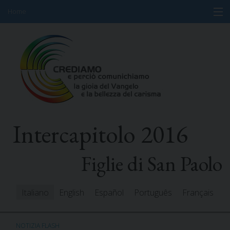
Home
Skip
Informazioni
to
content
Programma
Partecipanti
Relatori
Intercapitolo 2016
Risorse
Mediacenter
Figlie di San Paolo
Messaggi
Italiano
English
Español
Português
Français
NOTIZIA FLASH