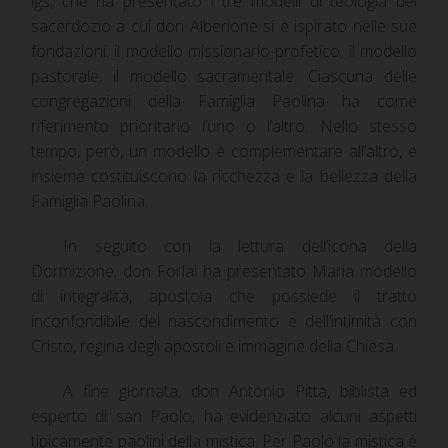
igs, che ha presentato i tre modelli di teologia del
sacerdozio a cui don Alberione si è ispirato nelle sue
fondazioni: il modello missionario-profetico, il modello
pastorale, il modello sacramentale.
Ciascuna delle
congregazioni della Famiglia Paolina ha come
riferimento prioritario l’uno o l’altro. Nello stesso
tempo, però, un modello è complementare all’altro, e
insieme costituiscono la ricchezza e la bellezza della
Famiglia Paolina.
In seguito con la lettura dell’icona della
Dormizione, don Forlai ha presentato Maria modello
di integralità, apostola che possiede il tratto
inconfondibile del nascondimento e dell’intimità con
Cristo, regina degli apostoli e immagine della Chiesa.
A fine giornata, don Antonio Pitta, biblista ed
esperto di san Paolo, ha evidenziato alcuni aspetti
tipicamente paolini della mistica. Per Paolo la mistica è