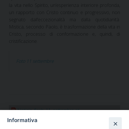
la vita nello Spirito, un’esperienza interiore profonda,
un rapporto con Cristo continuo e progressivo, non
segnato dall’eccezionalità ma dalla quotidianità.
Mistica, secondo Paolo, è trasformazione della vita in
Cristo, processo di conformazione e, quindi, di
cristificazione.
Foto 11 settembre
Notizia_flash_11_settembre-pt
Notizia_flash_11_settembre-fr
Informativa
Notizia_flash_11_settembre-es