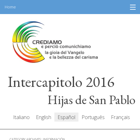
Home
Skip
Información
to
content
Programa
Participantes
Relatores
Intercapitolo 2016
Recursos
Mediacenter
Hijas de San Pablo
Mensajes
Italiano
English
Español
Português
Français
CATEGORY ARCHIVES:
INFORMACIÓN