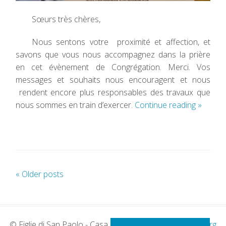
Sœurs très chères,
Nous sentons votre proximité et affection, et
savons que vous nous accompagnez dans la prière
en cet évènement de Congrégation. Merci. Vos
messages et souhaits nous encouragent et nous
rendent encore plus responsables des travaux que
nous sommes en train d’exercer.
Continue reading
»
«
Older posts
P
o
s
t
© Figlie di San Paolo - Casa Generalizia -
www.paoline.org