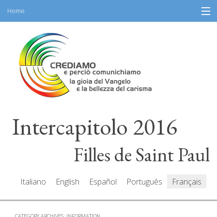
Home
Skip
Information
to
content
Programme
Partecipantes
Intervenants
Intercapitolo 2016
Ressources
Mediacenter
Filles de Saint Paul
Messaes
Italiano
English
Español
Português
Français
CATEGORY ARCHIVES:
INFORMATION