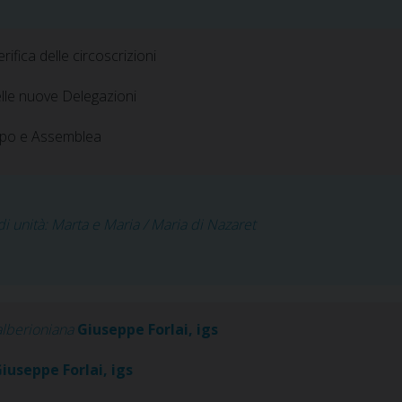
erifica delle circoscrizioni
elle nuove Delegazioni
uppo e Assemblea
di unità: Marta e Maria / Maria di Nazaret
à alberioniana
Giuseppe Forlai, igs
iuseppe Forlai, igs