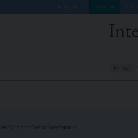
Informazioni
Programma
Parteci
Int
Notizia flash
Foglio informativo
Italiano
a del Santuario “Regina Apostolorum”