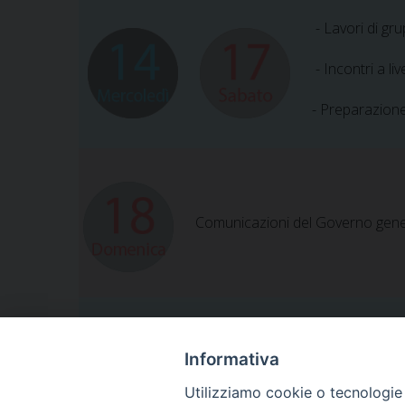
- Lavori di g
- Incontri a li
- Preparazion
Comunicazioni del Governo gene
- Verso l’11° Capitolo generale
Informativa
- Conclusioni
Utilizziamo cookie o tecnologie s