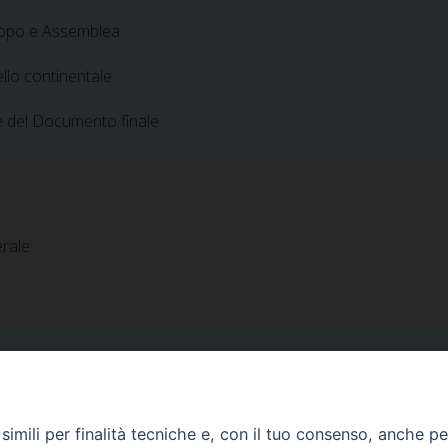
ruppo e Assemblea
vello continentale
e del Documento finale
rale
imili per finalità tecniche e, con il tuo consenso, anche per 