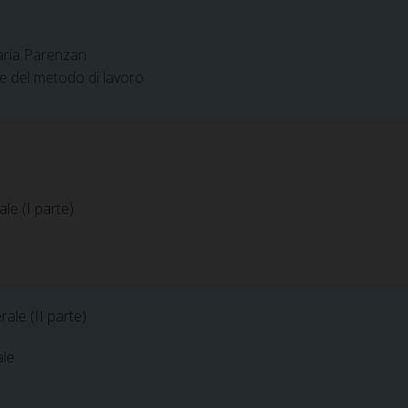
Maria Parenzan
e del metodo di lavoro
le (I parte)
ale (II parte)
ale