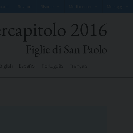
panti
Relatori
Risorse
Mediacenter
Messaggi
ercapitolo 2016
Documenti
Photo Gallery
Lascia il tuo m
Preghiere
Video Gallery
Tutti i messaggi
Figlie di San Paolo
English
Español
Português
Français