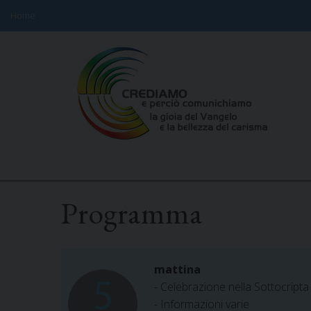
Home
Skip
to
content
Programma
mattina
- Celebrazione nella Sottocript
- Informazioni varie