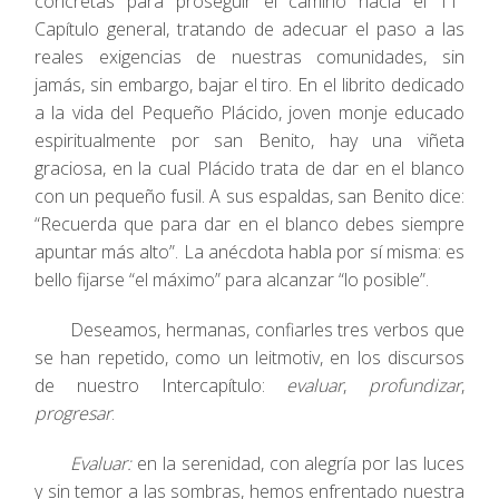
concretas para proseguir el camino hacia el 11º
Capítulo general, tratando de adecuar el paso a las
reales exigencias de nuestras comunidades, sin
jamás, sin embargo, bajar el tiro.
En el librito dedicado
a la vida del Pequeño Plácido, joven monje educado
espiritualmente por san Benito, hay una viñeta
graciosa, en la cual Plácido trata de dar en el blanco
con un pequeño fusil. A sus espaldas, san Benito dice:
“Recuerda que para dar en el blanco debes siempre
apuntar más alto”. La anécdota habla por sí misma: es
bello fijarse “el máximo” para alcanzar “lo posible”.
Deseamos, hermanas, confiarles tres verbos que
se han repetido, como un leitmotiv, en los discursos
de nuestro Intercapítulo:
evaluar
,
profundizar
,
progresar
.
Evaluar:
en la serenidad, con alegría por las luces
y sin temor a las sombras, hemos enfrentado nuestra