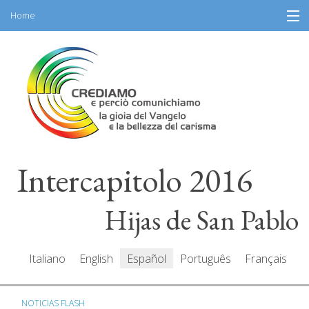
Home
Skip
Información
to
content
Programa
Participantes
Relatores
Intercapitolo 2016
Recursos
Mediacenter
Hijas de San Pablo
Mensajes
Italiano
English
Español
Português
Français
NOTICIAS FLASH