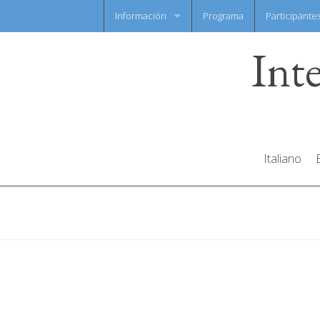
Información
Programa
Participante
Int
Noticias flash
Hoja informativa
Italiano