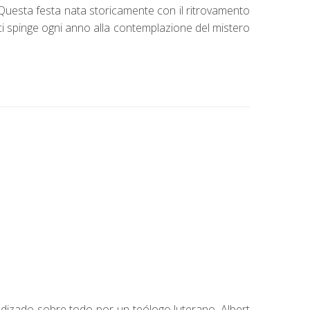
 Questa festa nata storicamente con il ritrovamento
 ci spinge ogni anno alla contemplazione del mistero
undizado sobre todo por un teólogo luterano, Albert