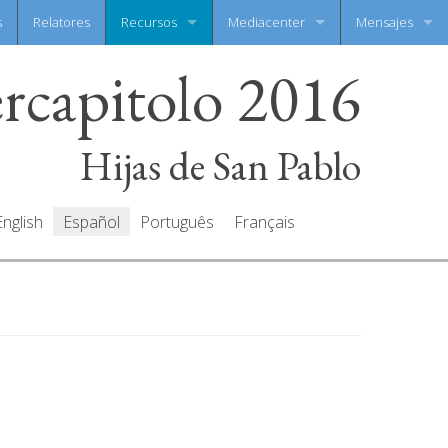
s
Relatores
Recursos
Mediacenter
Mensajes
ercapitolo 2016
Documentos
Galeria de fotos
Escribe tu men
Oraciones
Galeria de video
Todos mensaje
Hijas de San Pablo
English
Español
Português
Français