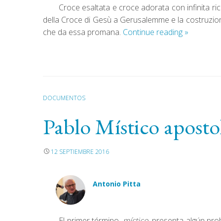
Croce esaltata e croce adorata con infinita r
della Croce di Gesù a Gerusalemme e la costruzione,
che da essa promana.
Continue reading
»
DOCUMENTOS
Pablo Místico aposto
12 SEPTIEMBRE 2016
Antonio Pitta
El primer término,
místico
, presenta algún pro