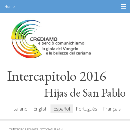
Home
Skip
Información
to
content
Programa
Participantes
Relatores
Intercapitolo 2016
Recursos
Mediacenter
Hijas de San Pablo
Mensajes
Italiano
English
Español
Português
Français
CATEGORY ARCHIVES:
NOTICIAS FLASH