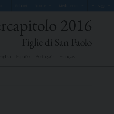
panti
Relatori
Risorse
Mediacenter
Messaggi
ercapitolo 2016
Documenti
Photo Gallery
Lascia il tuo m
Preghiere
Video Gallery
Tutti i messaggi
Figlie di San Paolo
English
Español
Português
Français