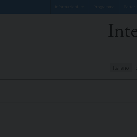
Informazioni
Programma
Parteci
Int
Notizia flash
Foglio informativo
Italiano