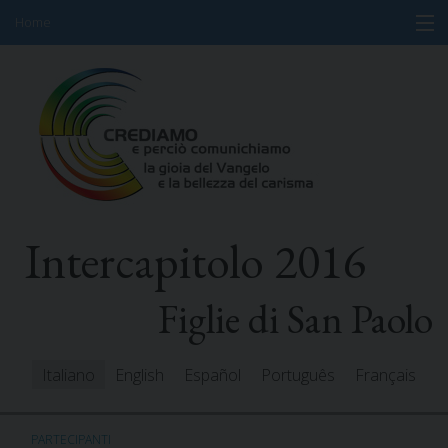
Home
Skip
Informazioni
to
content
Programma
Partecipanti
Relatori
Intercapitolo 2016
Risorse
Mediacenter
Figlie di San Paolo
Messaggi
Italiano
English
Español
Português
Français
PARTECIPANTI