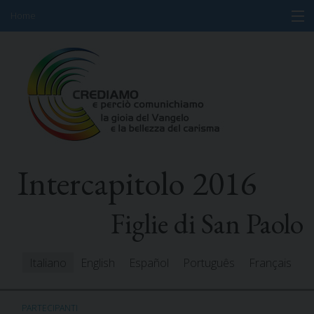
Home
Skip
Informazioni
to
content
Programma
Partecipanti
Relatori
Intercapitolo 2016
Risorse
Mediacenter
Figlie di San Paolo
Messaggi
Italiano
English
Español
Português
Français
PARTECIPANTI