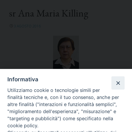
sr Ana Maria Killing
3 AGOSTO 2016
Informativa
Argentina-Uruguay-Paraguay
Utilizziamo cookie o tecnologie simili per
finalità tecniche e, con il tuo consenso, anche per
altre finalità ("interazioni e funzionalità semplici",
"miglioramento dell'esperienza", "misurazione" e
"targeting e pubblicità") come specificato nella
«
sr M. Antonieta Bruscato
Governo generale
»
cookie policy.