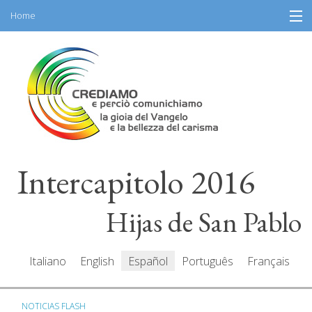
Home
Skip
Información
to
content
Programa
Participantes
Relatores
Intercapitolo 2016
Recursos
Mediacenter
Hijas de San Pablo
Mensajes
Italiano
English
Español
Português
Français
NOTICIAS FLASH