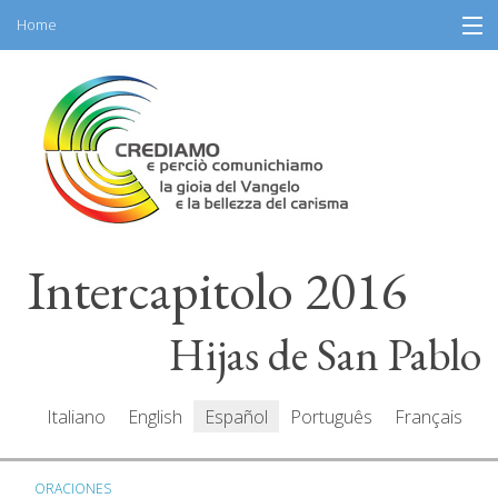
Home
Skip
Información
to
content
Programa
Participantes
Relatores
Intercapitolo 2016
Recursos
Mediacenter
Hijas de San Pablo
Mensajes
Italiano
English
Español
Português
Français
ORACIONES