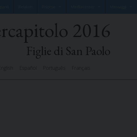
panti
Relatori
Risorse
Mediacenter
Messaggi
ercapitolo 2016
Documenti
Photo Gallery
Lascia il tuo m
Preghiere
Video Gallery
Tutti i messaggi
Figlie di San Paolo
English
Español
Português
Français