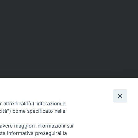
sr Zoila Guzman
»
altre finalità ("interazioni e
cità") come specificato nella
ts
 avere maggiori informazioni sui
sta informativa proseguirai la