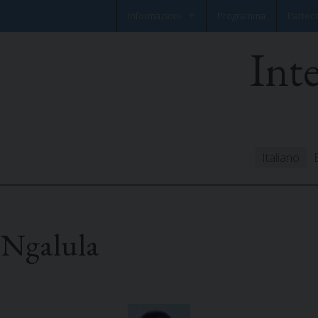
Informazioni
Programma
Parteci
Int
Notizia flash
Foglio informativo
Italiano
 Ngalula