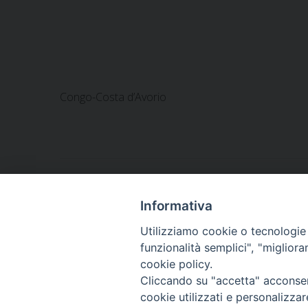
Congo-Costa d’Avorio
«
sr Ida Porrino
Informativa
Utilizziamo cookie o tecnologie s
funzionalità semplici", "miglior
cookie policy.
©
Cliccando su "accetta" acconsent
cookie utilizzati e personalizza