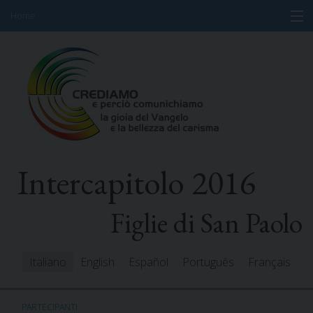
Home
Skip
Informazioni
to
content
Programma
Partecipanti
Relatori
Intercapitolo 2016
Risorse
Mediacenter
Figlie di San Paolo
Messaggi
Italiano
English
Español
Português
Français
PARTECIPANTI