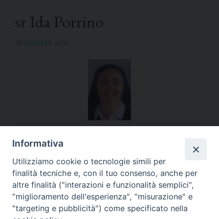
sr Ida Porrino
3 AGOSTO 2016
East Asia
Informativa
Utilizziamo cookie o tecnologie simili per
finalità tecniche e, con il tuo consenso, anche per
altre finalità ("interazioni e funzionalità semplici",
"miglioramento dell'esperienza", "misurazione" e
«
sr Denise Brischoux
sr Godelieve Mastaki
"targeting e pubblicità") come specificato nella
Ngalula
»