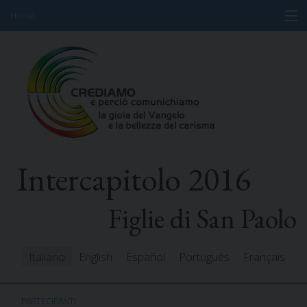
Home
Skip
Informazioni
to
content
Programma
Partecipanti
Relatori
Intercapitolo 2016
Risorse
Mediacenter
Figlie di San Paolo
Messaggi
Italiano
English
Español
Português
Français
PARTECIPANTI