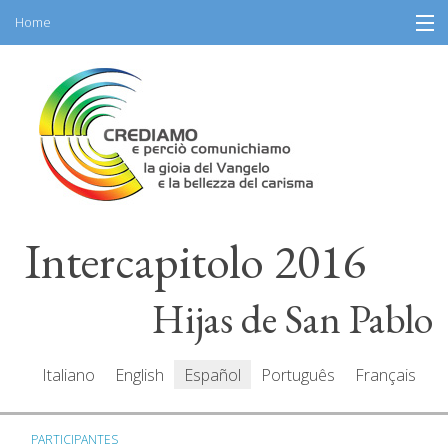
Home
Skip
Información
to
content
Programa
Participantes
Relatores
Intercapitolo 2016
Recursos
Mediacenter
Hijas de San Pablo
Mensajes
Italiano
English
Español
Português
Français
PARTICIPANTES