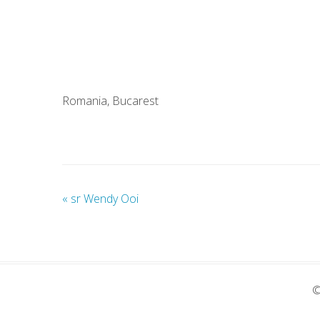
Romania, Bucarest
«
sr Wendy Ooi
©