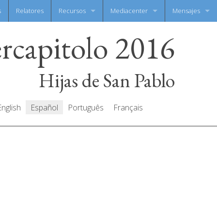
s
Relatores
Recursos
Mediacenter
Mensajes
ercapitolo 2016
Documentos
Galeria de fotos
Escribe tu men
Oraciones
Galeria de video
Todos mensaje
Hijas de San Pablo
English
Español
Português
Français