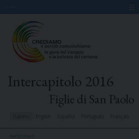
Home
Skip
Informazioni
to
content
Programma
Partecipanti
Relatori
Intercapitolo 2016
Risorse
Mediacenter
Figlie di San Paolo
Messaggi
Italiano
English
Español
Português
Français
PARTECIPANTI