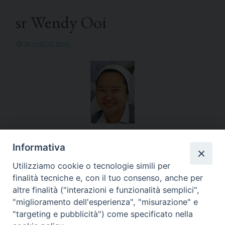
sr Wendy Ooi
29 LUGLIO 2016
Singapore
Informativa
Utilizziamo cookie o tecnologie simili per
finalità tecniche e, con il tuo consenso, anche per
altre finalità ("interazioni e funzionalità semplici",
"miglioramento dell'esperienza", "misurazione" e
«
Se mi dedico alla
sr Beatrice Pedrolli
»
"targeting e pubblicità") come specificato nella
diffusione delle Scritture