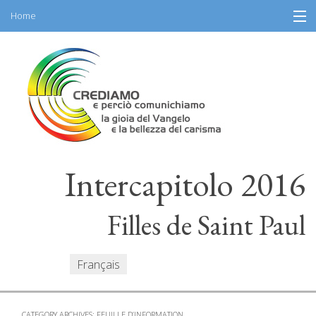
Home
Skip
Information
to
content
Programme
Partecipantes
Intervenants
Intercapitolo 2016
Ressources
Mediacenter
Filles de Saint Paul
Messaes
Français
CATEGORY ARCHIVES:
FEUILLE D’INFORMATION