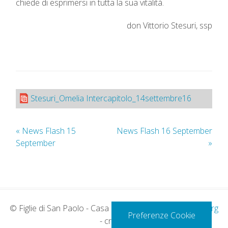
chiede di esprimersi in tutta la sua vitalità.
don Vittorio Stesuri, ssp
Stesuri_Omelia Intercapitolo_14settembre16
«
News Flash 15
News Flash 16 September
September
»
© Figlie di San Paolo - Casa Generalizia -
www.paoline.org
Preferenze Cookie
- credits