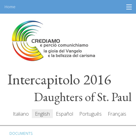
Home
Skip
Information
to
content
General Program
Participants
Speakers
Intercapitolo 2016
Resources
Mediacenter
Daughters of St. Paul
Messages
Italiano
English
Español
Português
Français
DOCUMENTS