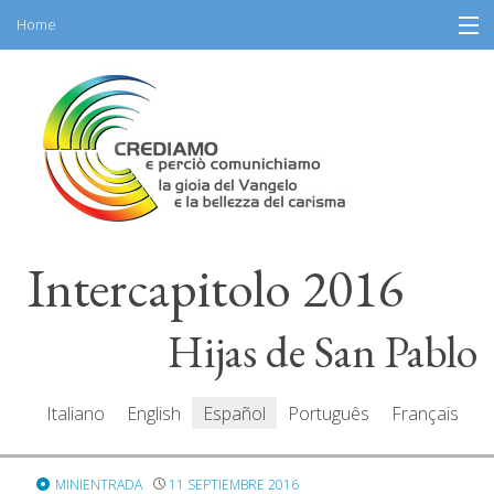
Home
Skip
Información
to
content
Programa
Participantes
Relatores
Intercapitolo 2016
Recursos
Mediacenter
Hijas de San Pablo
Mensajes
Italiano
English
Español
Português
Français
MINIENTRADA
11 SEPTIEMBRE 2016