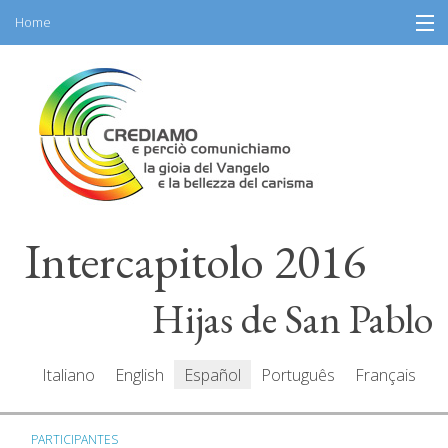
Home
Skip
Información
to
content
Programa
Participantes
Relatores
Intercapitolo 2016
Recursos
Mediacenter
Hijas de San Pablo
Mensajes
Italiano
English
Español
Português
Français
PARTICIPANTES