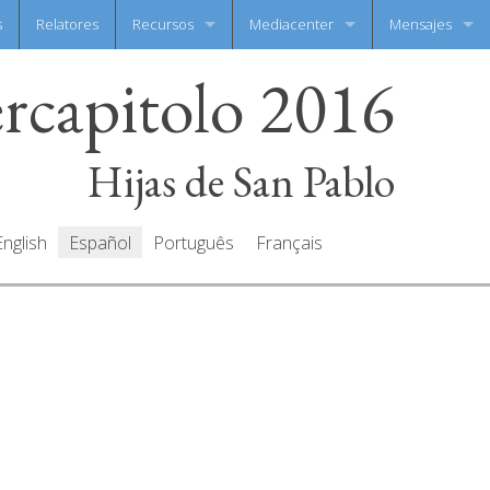
s
Relatores
Recursos
Mediacenter
Mensajes
ercapitolo 2016
Documentos
Galeria de fotos
Escribe tu men
Oraciones
Galeria de video
Todos mensaje
Hijas de San Pablo
English
Español
Português
Français