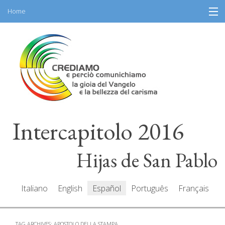
Home
Skip
Información
to
content
Programa
Participantes
Relatores
Intercapitolo 2016
Recursos
Mediacenter
Hijas de San Pablo
Mensajes
Italiano
English
Español
Português
Français
TAG ARCHIVES:
APOSTOLO DELLA STAMPA