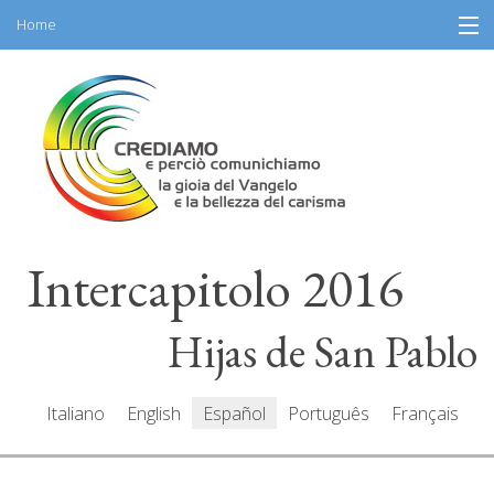
Home
Skip
Información
to
content
Programa
Participantes
Relatores
Intercapitolo 2016
Recursos
Mediacenter
Hijas de San Pablo
Mensajes
Italiano
English
Español
Português
Français