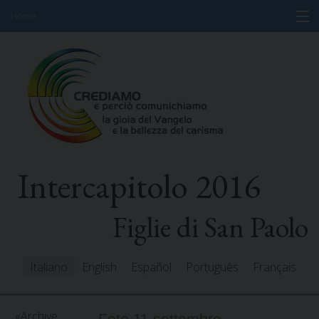
Home
Skip
Informazioni
to
content
Programma
Partecipanti
Relatori
Intercapitolo 2016
Risorse
Mediacenter
Figlie di San Paolo
Messaggi
Italiano
English
Español
Português
Français
Archive