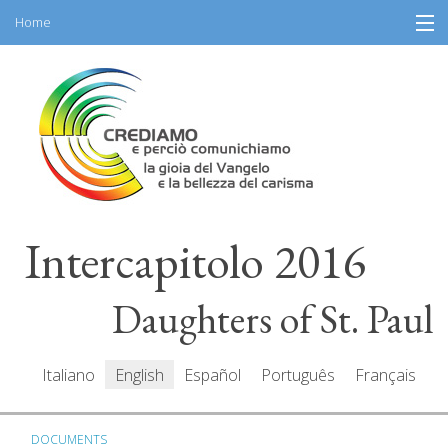
Home
Skip
Information
to
content
General Program
Participants
Speakers
Intercapitolo 2016
Resources
Mediacenter
Daughters of St. Paul
Messages
Italiano
English
Español
Português
Français
DOCUMENTS