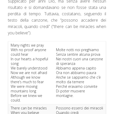
supplicato per anni Dio, ma senza avere nessun
risultato e si domandavano se non fosse stata una
perdita di tempo. Tuttavia, costatano, seguendo il
testo della canzone, che “possono accadere dei
miracoli, quando credi” (“there can be miracles when
you believe”).
Many nights we pray
With no proof anyone
Molte notti noi preghiamo
could hear
Senza sentire alcuna prova
In our hearts a hopeful
Nei nostri cuori una canzone
song
di speranza
We barely understood
Abbiamo appena capito
Now we are not afraid
Ora non abbiamo paura
Although we know
Anche se sappiamo che c’è
there’s much to fear
molto da temere
We were moving
Perché eravamo convinte
mountains long
Di poter muovere
Before we knew we
montagne.
could.
There can be miracles
Possono esserci dei miracoli
When you believe
Quando credi