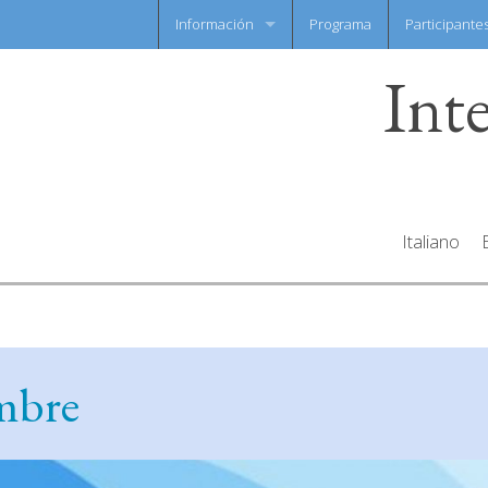
Información
Programa
Participante
Int
Noticias flash
Hoja informativa
Italiano
embre