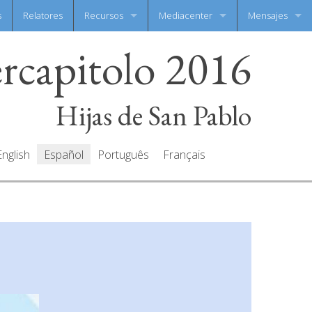
s
Relatores
Recursos
Mediacenter
Mensajes
ercapitolo 2016
Documentos
Galeria de fotos
Escribe tu men
Oraciones
Galeria de video
Todos mensaje
Hijas de San Pablo
English
Español
Português
Français