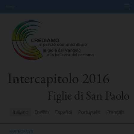
Home
Skip
Informazioni
to
content
Programma
Partecipanti
Relatori
Intercapitolo 2016
Risorse
Mediacenter
Figlie di San Paolo
Messaggi
Italiano
English
Español
Português
Français
PARTECIPANTI