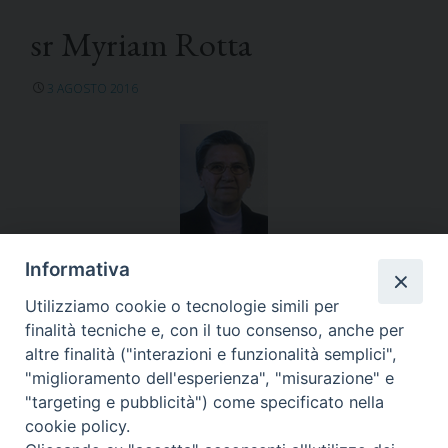
sr Myriam Rotta
3 AGOSTO 2016
Informativa
Africa Australe
Utilizziamo cookie o tecnologie simili per
finalità tecniche e, con il tuo consenso, anche per
altre finalità ("interazioni e funzionalità semplici",
"miglioramento dell'esperienza", "misurazione" e
"targeting e pubblicità") come specificato nella
«
sr Mariuccia Pezzini
sr Leonora Wilson
»
cookie policy.