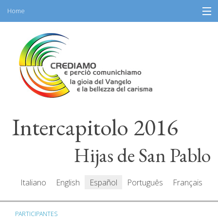
Home
Skip
Información
to
content
Programa
Participantes
Relatores
Intercapitolo 2016
Recursos
Mediacenter
Hijas de San Pablo
Mensajes
Italiano
English
Español
Português
Français
PARTICIPANTES