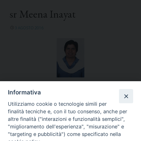
sr Meena Inayat
3 AGOSTO 2016
Pakistan
Informativa
Utilizziamo cookie o tecnologie simili per
finalità tecniche e, con il tuo consenso, anche per
altre finalità ("interazioni e funzionalità semplici",
"miglioramento dell'esperienza", "misurazione" e
«
sr Martha Lucia Patiño
sr Eudoxie Marie
"targeting e pubblicità") come specificato nella
Maminirina
»