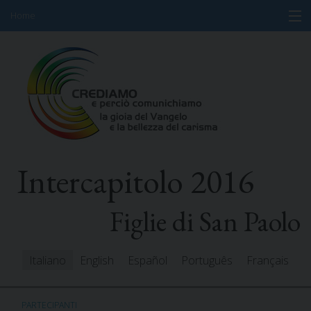
Home
Skip
Informazioni
to
content
Programma
Partecipanti
Relatori
Intercapitolo 2016
Risorse
Mediacenter
Figlie di San Paolo
Messaggi
Italiano
English
Español
Português
Français
PARTECIPANTI