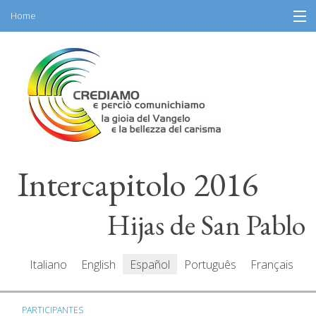
Home
Skip
Información
to
content
Programa
Participantes
Relatores
Intercapitolo 2016
Recursos
Mediacenter
Hijas de San Pablo
Mensajes
Italiano
English
Español
Português
Français
PARTICIPANTES