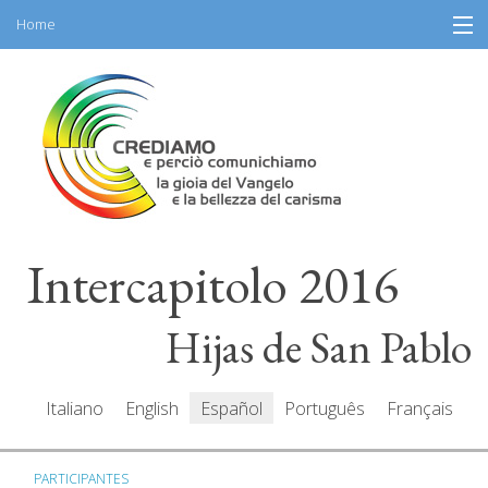
Home
Skip
Información
to
content
Programa
Participantes
Relatores
Intercapitolo 2016
Recursos
Mediacenter
Hijas de San Pablo
Mensajes
Italiano
English
Español
Português
Français
PARTICIPANTES