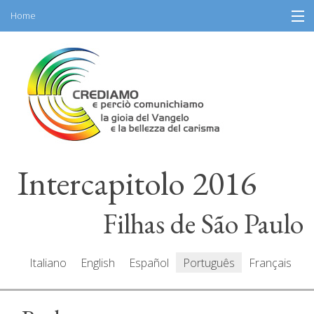
Home
Skip
Informação
to
content
Programa
Participantes
Redatores
Intercapitolo 2016
Recursos
Mediacenter
Filhas de São Paulo
Mensagens
Italiano
English
Español
Português
Français