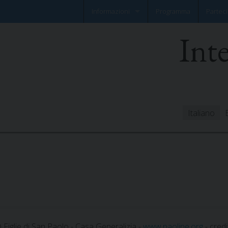
Informazioni
Programma
Parteci
Int
Notizia flash
Foglio informativo
Italiano
 Figlie di San Paolo - Casa Generalizia -
www.paoline.org
- credi