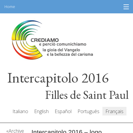
Home
Skip
Information
to
content
Programme
Partecipantes
Intervenants
Intercapitolo 2016
Ressources
Mediacenter
Filles de Saint Paul
Messaes
Italiano
English
Español
Português
Français
Archive
Intercapitolo 2016 – logo