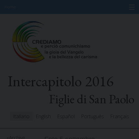
Home
Skip
Informazioni
to
content
Programma
Partecipanti
Relatori
Intercapitolo 2016
Risorse
Mediacenter
Figlie di San Paolo
Messaggi
Italiano
English
Español
Português
Français
Archive