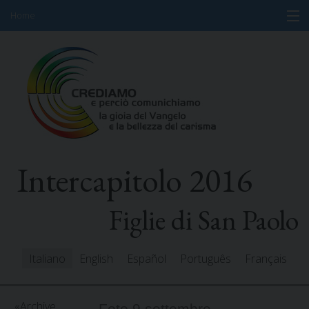
Home
Skip
Informazioni
to
content
Programma
Partecipanti
Relatori
Intercapitolo 2016
Risorse
Mediacenter
Figlie di San Paolo
Messaggi
Italiano
English
Español
Português
Français
Archive