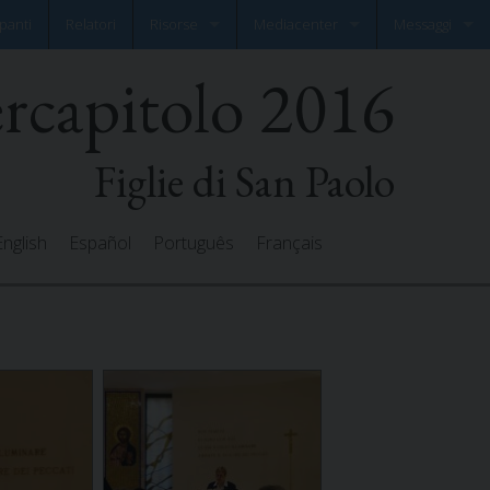
panti
Relatori
Risorse
Mediacenter
Messaggi
ercapitolo 2016
Documenti
Photo Gallery
Lascia il tuo m
Preghiere
Video Gallery
Tutti i messaggi
Figlie di San Paolo
English
Español
Português
Français