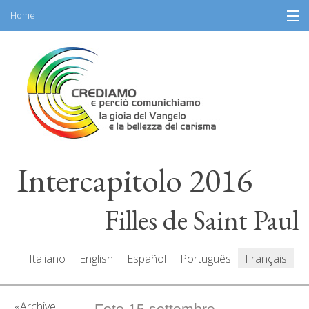
Home
Skip
Information
to
content
Programme
Partecipantes
Intervenants
Intercapitolo 2016
Ressources
Mediacenter
Filles de Saint Paul
Messaes
Italiano
English
Español
Português
Français
Archive