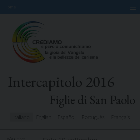
Home
Skip
Informazioni
to
content
Programma
Partecipanti
Relatori
Intercapitolo 2016
Risorse
Mediacenter
Figlie di San Paolo
Messaggi
Italiano
English
Español
Português
Français
Archive