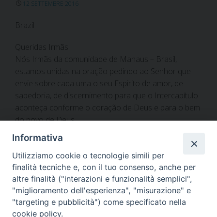
12 SETTEMBRE 2016
Brazil
Queridas Irmãs
Nós Irmãs da comunidade de Manaus – Brasil,
estamos unidas na oração pedindo ao Senhor que
envie sobre cada uma o seu Espirito de amor, de
sabedoria, de discernimento para que o Intercapítulo
aconteça conforme o coração de Deus e para o bem
do povo de Deus.
Nosso abraço e preces.
Informativa
Irmãs da comunidade de Manaus
Utilizziamo cookie o tecnologie simili per
finalità tecniche e, con il tuo consenso, anche per
altre finalità ("interazioni e funzionalità semplici",
"miglioramento dell'esperienza", "misurazione" e
"targeting e pubblicità") come specificato nella
«
Imelda Veloteri
Figlie di S. Paolo Udine
»
cookie policy.