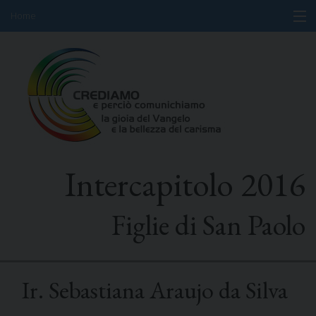
Home
Skip
Informazioni
to
content
Programma
Partecipanti
Relatori
Intercapitolo 2016
Risorse
Mediacenter
Figlie di San Paolo
Messaggi
Ir. Sebastiana Araujo da Silva