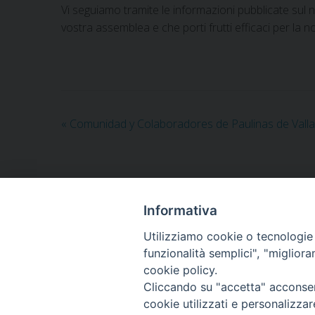
Vi seguiamo tramite le informazioni pubblicate sul no
vostra assemblea e che porti frutti efficaci per la
«
Comunidad y Colaboradores de Paulinas de Valla
Informativa
©
Utilizziamo cookie o tecnologie s
funzionalità semplici", "miglior
cookie policy.
Cliccando su "accetta" acconsent
cookie utilizzati e personalizza