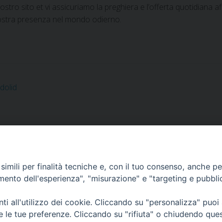
stro sito et vi assicuriamo la preghiera e l’offerta quotidiana aff
 nostra presenza nel mondo odierno.
dolid
 Figlie di San Paolo - Casa Generalizia -
www.paoline.org
- credi
imili per finalità tecniche e, con il tuo consenso, anche per 
amento dell'esperienza", "misurazione" e "targeting e pubbli
i all'utilizzo dei cookie. Cliccando su "personalizza" puoi
re le tue preferenze. Cliccando su "rifiuta" o chiudendo que