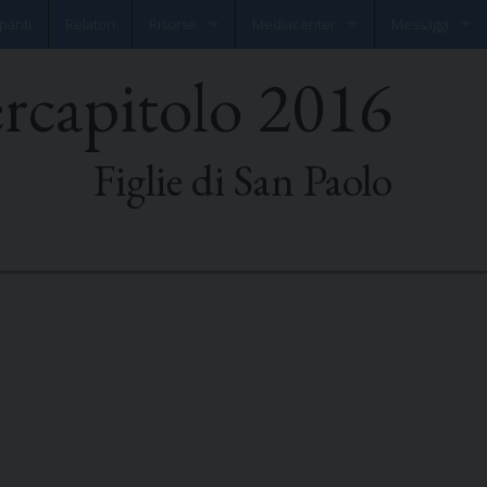
panti
Relatori
Risorse
Mediacenter
Messaggi
ercapitolo 2016
Documenti
Photo Gallery
Lascia il tuo m
Preghiere
Video Gallery
Tutti i messaggi
Figlie di San Paolo