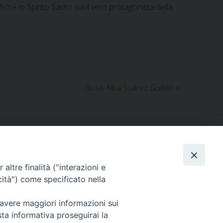
iché lo Spirito Santo sia il vero protagonista della
Rosa Alba Suárez Guillén
»
ts
altre finalità ("interazioni e
cità") come specificato nella
 avere maggiori informazioni sui
sta informativa proseguirai la