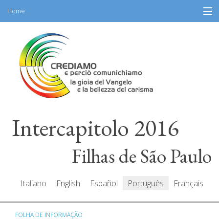
Home
Skip
Informação
to
content
Programa
Participantes
Redatores
Intercapitolo 2016
Recursos
Mediacenter
Filhas de São Paulo
Mensagens
Italiano
English
Español
Português
Français
FOLHA DE INFORMAÇÃO