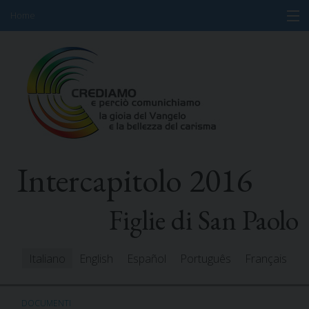
Home
Skip
Informazioni
to
content
Programma
Partecipanti
Relatori
Intercapitolo 2016
Risorse
Mediacenter
Figlie di San Paolo
Messaggi
Italiano
English
Español
Português
Français
DOCUMENTI