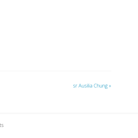
sr Ausilia Chung
»
ts