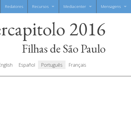
Redatores
Recursos
Mediacenter
Mensagens
ercapitolo 2016
Documentos
Galeria de fotos
Escreva a sua m
Orações
Galeria de video
Todas as mensag
Filhas de São Paulo
English
Español
Português
Français